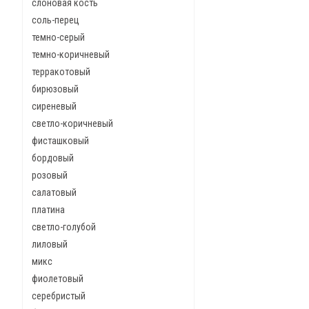
слоновая кость
соль-перец
темно-серый
темно-коричневый
терракотовый
бирюзовый
сиреневый
светло-коричневый
фисташковый
бордовый
розовый
салатовый
платина
светло-голубой
лиловый
микс
фиолетовый
серебристый