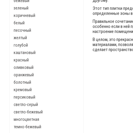
другому.
бежевый
зеленый
Этот тип плитки пре
определенные зоны в 
коричневый
Правильное сочетание
белый
особенно если в ней
песочный
настроение помещени
желтый
В целом, это прекрас
материалами, позволя
голубой
сделает пространств
каштановый
красный
оливковый
оранжевый
болотный
кремовый
персиковый
светло-серый
светло-бежевый
многоцветная
темно-бежевый