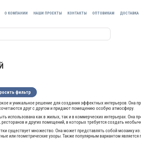
О КОМПАНИИ
НАШИ ПРОЕКТЫ
КОНТАКТЫ
ОПТОВИКАМ
ДОСТАВКА
Й
росить фильтр
яркое и уникальное решение для создания эффектных интерьеров. Она 
сочетаются друг с другом и придают помещению особую атмосферу.
ыть использована как в жилых, так и в коммерческих интерьерах. Она п
 ресторанов и других помещений, в которых требуется создать необы
итки существует множество. Она может представлять собой мозаику из
ные или геометрические узоры. Также популярным вариантом является п