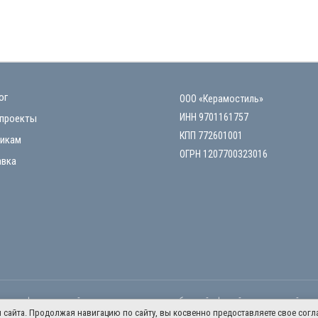
ог
ООО «Керамостиль»
ИНН 9701161757
проекты
КПП 772601001
икам
ОГРН 1207700323016
вка
ьно информационный характер и не является публичной офертой, определяемой поло
айта. Продолжая навигацию по сайту, вы косвенно предоставляете свое согла