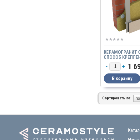
КЕРАМОГРАНИТ 
СПОСОБ КРЕПЛЕ
ВЕРТИКАЛЬНАЯ L
1 6
СИСТЕМА КРЕПЛЕ
Сортировать по:
Катал
Наши 