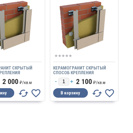
РАНИТ СКРЫТЫЙ
КЕРАМОГРАНИТ СКРЫТЫЙ
РЕПЛЕНИЯ
СПОСОБ КРЕПЛЕНИЯ
ЖНАЯ
МЕЖЭТАЖНАЯ ВЕРТИКАЛЬНАЯ
2 000
2 100
АЛЬНАЯ СИСТЕМА
СИСТЕМА КРЕПЛЕНИЯ ТИП 5
₽/
кв.м
₽/
кв.м
Я ТИП 4