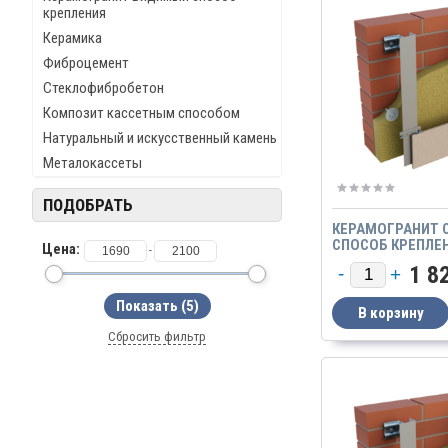
крепления
Керамика
Фиброцемент
Стеклофибробетон
Композит кассетным способом
Натуральный и искусственный камень
Металокассеты
ПОДОБРАТЬ
КЕРАМОГРАНИТ 
СПОСОБ КРЕПЛЕ
Цена:
-
ВЕРТИКАЛЬНАЯ С
1 8
СИСТЕМА КРЕПЛЕ
Сбросить фильтр