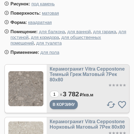
Рисунок:
под камень
Поверхность:
матовая
Форма:
квадратная
Помещение:
для балкона
,
для ванной
,
для гаража
,
для
гостиной
,
для коридора
,
для общественных
помещений
,
для туалета
Применение:
для пола
Керамогранит Vitra Ceppostone
Темный Греж Матовый 7Рек
80х80
3 782
₽/
кв.м
x
Керамогранит Vitra Ceppostone
Норковый Матовый 7Рек 80х80