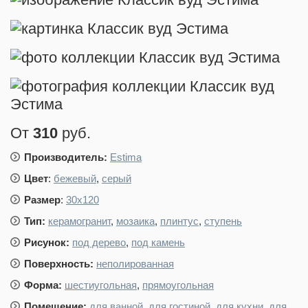
От
310
руб.
Производитель:
Estima
Цвет
:
бежевый
,
серый
Размер
:
30x120
Тип:
керамогранит
,
мозаика
,
плинтус
,
ступень
Рисунок:
под дерево
,
под камень
Поверхность:
неполированная
Форма:
шестиугольная
,
прямоугольная
Помещение:
для ванной
,
для гостиной
,
для кухни
,
для