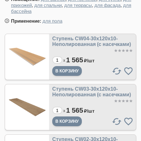
прихожей
,
для спальни
,
для террасы
,
для фасада
,
для
бассейна
Применение:
для пола
Ступень CW04-30x120x10-
Неполированная (с насечками)
1 565
₽/
шт
x
Ступень CW03-30x120x10-
Неполированная (с насечками)
1 565
₽/
шт
x
Ступень CW02-30x120x10-