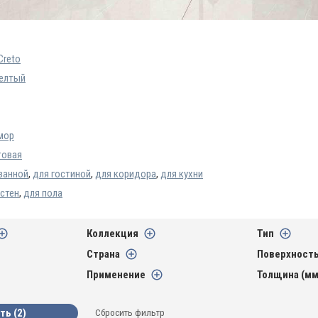
Creto
елтый
мор
товая
ванной
,
для гостиной
,
для коридора
,
для кухни
 стен
,
для пола
Коллекция
Тип
Страна
Поверхност
Применение
Толщина (мм
Сбросить фильтр