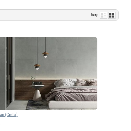
Вид:
an (Creto)
.