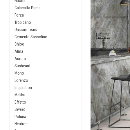
Naomi
Calacatta Prima
Forza
Tropicano
Unicorn Tears
Cemento Sassolino
Chloe
Alma
Aurora
Sunhearrt
Mono
Lorenzo
Inspiration
Malibu
Effetto
Sweet
Poluna
Neutron