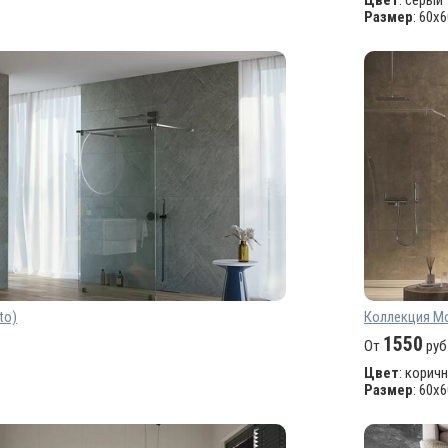
Цвет
: серый
Размер
: 60х
to)
Коллекция Mo
1550
От
руб
Цвет
: корич
Размер
: 60х