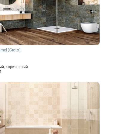
mel (Creto)
.
ый, коричневый
61