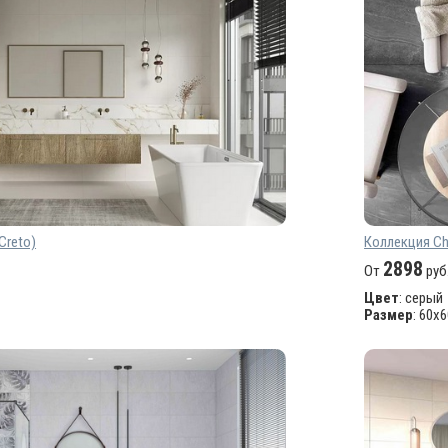
Creto)
Коллекция Ch
2898
От
руб
Цвет
: серый
Размер
: 60х