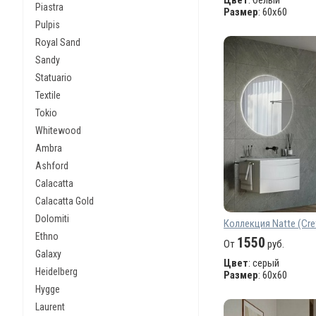
Цвет
: белый
Piastra
Размер
: 60х60
Pulpis
Royal Sand
Sandy
Statuario
Textile
Tokio
Whitewood
Ambra
Ashford
Calacatta
Calacatta Gold
Dolomiti
Коллекция Natte (Cre
Ethno
1550
От
руб.
Galaxy
Цвет
: серый
Heidelberg
Размер
: 60х60
Hygge
Laurent