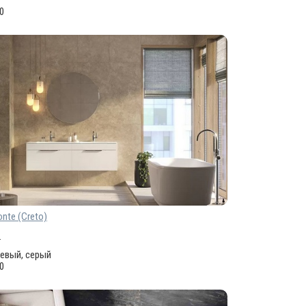
60
nte (Creto)
.
невый, серый
60