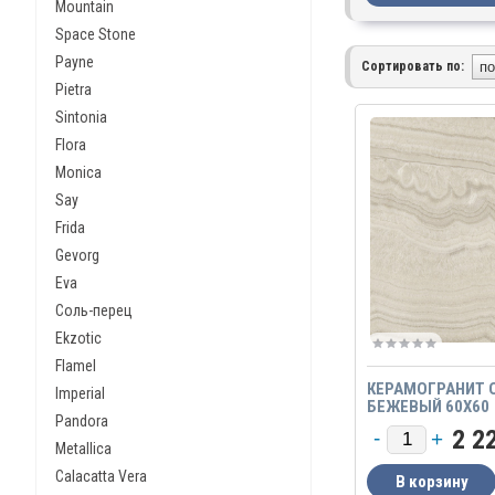
Mountain
Space Stone
Payne
Сортировать по:
Pietra
Sintonia
Flora
Monica
Say
Frida
Gevorg
Eva
Соль-перец
Ekzotic
Flamel
КЕРАМОГРАНИТ 
Imperial
БЕЖЕВЫЙ 60Х60
Pandora
2 2
Metallica
Calacatta Vera