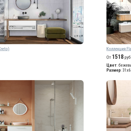
reto)
Коллекция Fla
1518
От
руб
Цвет
: бежев
Размер
: 31х