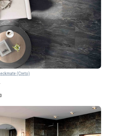
eckmate (Creto)
.
60