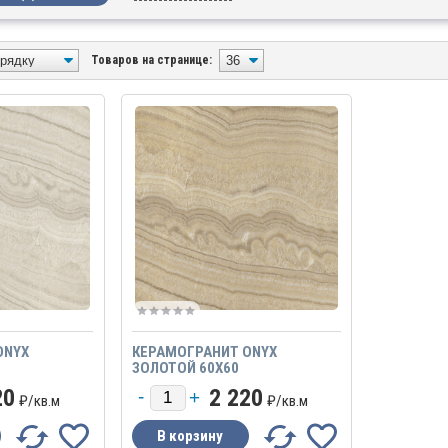
Товаров на странице:
ONYX
КЕРАМОГРАНИТ ONYX
ЗОЛОТОЙ 60Х60
20
2 220
₽/
кв.м
₽/
кв.м