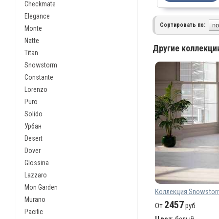
Checkmate
Elegance
Сортировать по:
Monte
Natte
Другие коллекции
Titan
Snowstorm
Constante
Lorenzo
Puro
Solido
Урбан
Desert
Dover
Glossina
Lazzaro
Mon Garden
Коллекция Snowstorm
Murano
2457
От
руб.
Pacific