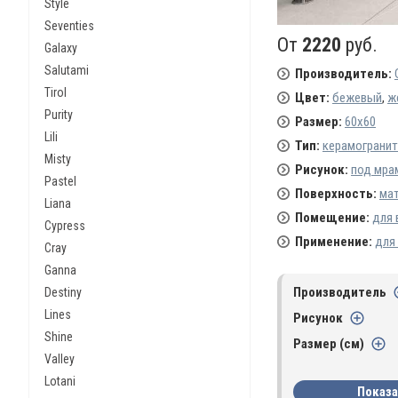
Style
Seventies
От
2220
руб.
Galaxy
Salutami
Производитель:
Tirol
Цвет:
бежевый
,
ж
Purity
Размер:
60х60
Lili
Тип:
керамогранит
Misty
Рисунок:
под мра
Pastel
Поверхность:
ма
Liana
Помещение:
для 
Cypress
Применение:
для
Cray
Ganna
Производитель
Destiny
Lines
Рисунок
Shine
Размер (см)
Valley
Lotani