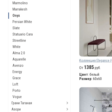
Marmolino
Marrakesh
Onyx
Persian White
Slate
Statuario Cara
Streetline
White
Alma 2.0
Aquarelle
Коллекция Elegance (
Avenzo
1385
От
руб.
Energy
Цвет
: белый
Grace
Размер
: 60х60
Loft
Porto
Vogue
Грани Таганая
Азори