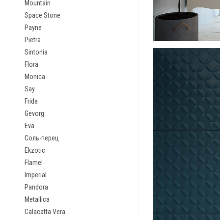
Mountain
Space Stone
Payne
Pietra
Sintonia
Flora
Monica
Say
Frida
Gevorg
Eva
Соль-перец
Ekzotic
Flamel
Imperial
Pandora
Metallica
Calacatta Vera