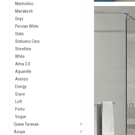
Marmolino
Marrakesh
Onyx
Persian White
Slate
Statuario Cara
Streetline
White
Alma 2.0
Aquarelle
Avenzo
Energy
Grace
Loft
Porto
Vogue
Грани Таганая
Азори