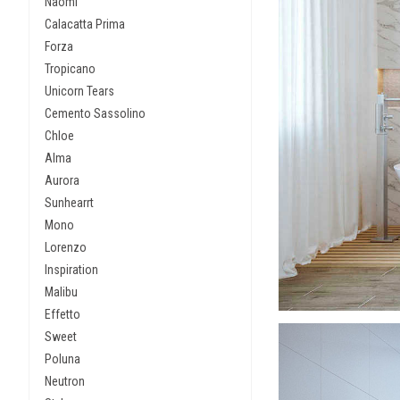
Naomi
Calacatta Prima
Forza
Tropicano
Unicorn Tears
Cemento Sassolino
Chloe
Alma
Aurora
Sunhearrt
Mono
Lorenzo
Inspiration
Malibu
Effetto
Sweet
Poluna
Neutron