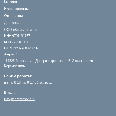
Каталог
Наши проекты
Оптовикам
Доставка
ООО «Керамостиль»
ИНН 9701161757
КПП 772601001
ОГРН 1207700323016
Адрес:
Коллекция Monte (Creto)
117525 Москва, ул. Днепропетровская, 46, 2 этаж, офис
1550
От
руб.
Керамостиль
Цвет
: коричневый, серый
Размер
: 60х60
Режим работы:
пн-чт: 9-18 пт: 9-17 сб-вс: вых.
Email:
info@ceramostyle.ru