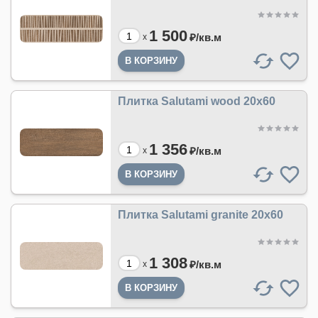
1 500
₽/
кв.м
x
Плитка Salutami wood 20х60
1 356
₽/
кв.м
x
Плитка Salutami granite 20х60
1 308
₽/
кв.м
x