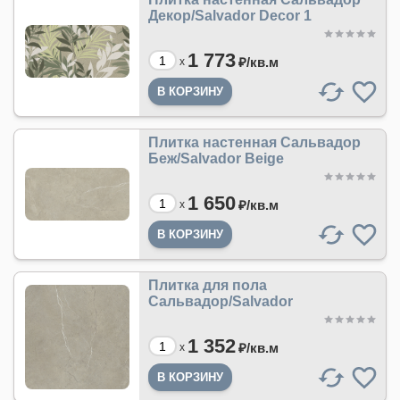
Декор/Salvador Decor 1
1 773
₽/
кв.м
x
Плитка настенная Сальвадор
Беж/Salvador Beige
1 650
₽/
кв.м
x
Плитка для пола
Сальвадор/Salvador
1 352
₽/
кв.м
x