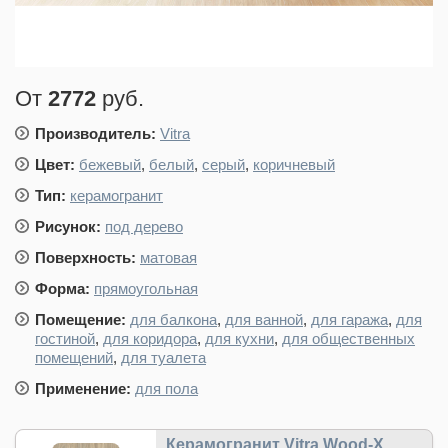
От
2772
руб.
Производитель:
Vitra
Цвет:
бежевый
,
белый
,
серый
,
коричневый
Тип:
керамогранит
Рисунок:
под дерево
Поверхность:
матовая
Форма:
прямоугольная
Помещение:
для балкона
,
для ванной
,
для гаража
,
для
гостиной
,
для коридора
,
для кухни
,
для общественных
помещений
,
для туалета
Применение:
для пола
Керамогранит Vitra Wood-X