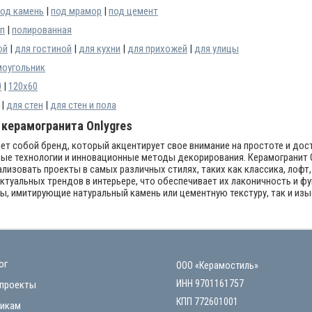
од камень
|
под мрамор
|
под цемент
п
|
полированная
ой
|
для гостиной
|
для кухни
|
для прихожей
|
для улицы
оугольник
0
|
120x60
|
для стен
|
для стен и пола
 керамогранита Onlygres
т собой бренд, который акцентирует свое внимание на простоте и дос
ые технологии и инновационные методы декорирования. Керамогранит O
ализовать проекты в самых различных стилях, таких как классика, лофт
ктуальных трендов в интерьере, что обеспечивает их лаконичность и 
ты, имитирующие натуральный камень или цементную текстуру, так и и
ог
ООО «Керамостиль»
ИНН 9701161757
проекты
КПП 772601001
икам