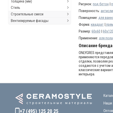
Толщина (мм)
Рисунок:
под бетон
|
п
Стиль
Поверхность:
антисли
Строительные смеси
Помещение:
для ванн
Вентилируемые фасады
Форма:
квадрат
|
прям
Размер:
60х60
|
60x12
Применение:
для пола
Описание бренда
ONLYGRES представляе
применяются передов
отделки, позволяя ре
создаются с учетом а
классические вариан
интерьера.
Катал
Наши 
+7 (495) 125 20 25
Оптов