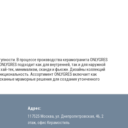
тупности. В процессе производства керамогранита ONLYGRES
NLYGRES подходит как для внутренней, так и для наружной
, хай-тек, минимализм, сканди и фьюжн. Дизайны коллекций
функциональность. Ассортимент ONLYGRES включает как
зысканные мраморные решения для создания утонченного
Адрес:
117525 Москва, ул. Днепропетровская, 46, 2
этаж, офис Керамостиль