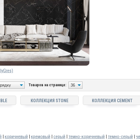
lyGres)
Товаров на странице:
BLE
КОЛЛЕКЦИЯ STONE
КОЛЛЕКЦИЯ CEMENT
й
|
коричневый
|
кремовый
|
серый
|
темно-коричневый
|
темно-серый
|
ч