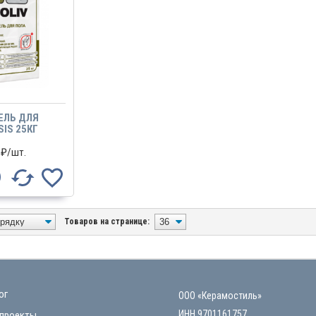
ЕЛЬ ДЛЯ
SIS 25КГ
₽/
шт.
Товаров на странице:
ог
ООО «Керамостиль»
ИНН 9701161757
проекты