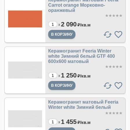
Carrot orange Морковно-
оранжевый
2 090
₽/
кв.м
x
Керамогранит Feeria Winter
white Зимний белый GTF 400
600х600 матовый
1 250
₽/
кв.м
x
Керамогранит матовый Feeria
Winter white Зимний белый
1 455
₽/
кв.м
x