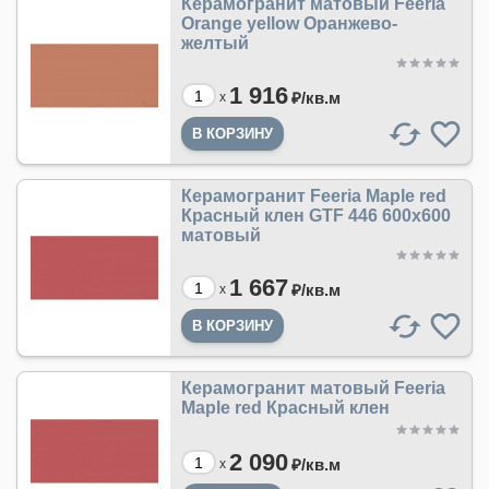
Керамогранит матовый Feeria
Orange yellow Оранжево-
желтый
1 916
₽/
кв.м
x
Керамогранит Feeria Maple red
Красный клен GTF 446 600х600
матовый
1 667
₽/
кв.м
x
Керамогранит матовый Feeria
Maple red Красный клен
2 090
₽/
кв.м
x