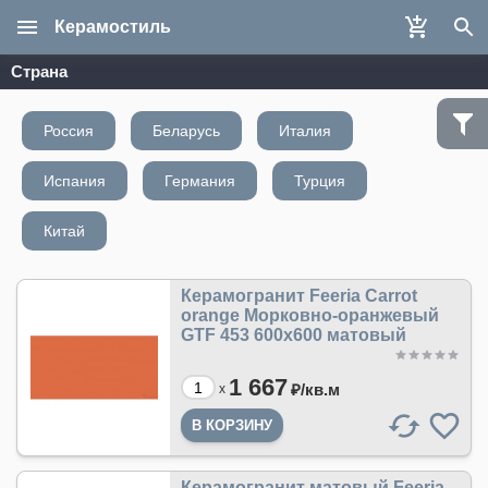
Керамостиль
Страна
Россия
Беларусь
Италия
Испания
Германия
Турция
Китай
Керамогранит Feeria Carrot
orange Морковно-оранжевый
GTF 453 600х600 матовый
1 667
₽/
кв.м
x
Керамогранит матовый Feeria