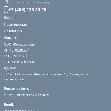
Керамогранит матовый Feeria
Empreror cherry red Красная
имераторская вишня
2 090
₽/
кв.м
x
Керамогранит Feeria Delaunay
green Зеленый делоне GTF 478
600х600 матовый
1 528
₽/
кв.м
x
Керамогранит матовый Feeria
Delaunay green Зеленый
делоне