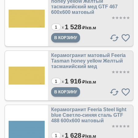
honey yellow Желтый
тасманийский мед GTF 467
600х600 матовый
1 528
₽/
кв.м
x
Керамогранит матовый Feeria
Tasman honey yellow Желтый
тасманийский мед
1 916
₽/
кв.м
x
Керамогранит Feeria Steel light
blue Светло-cиняя cталь GTF
488 600х600 матовый
1 628
₽/
кв.м
x