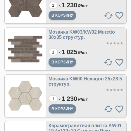
1 230
₽/
шт
x
Мозаика KW03/KW02 Muretto
30x35 структур.
1 025
₽/
шт
x
Мозаика KW00 Hexagon 25x28,5
структур.
1 230
₽/
шт
x
Керамогранитная плитка KW01
19,4x120x10 Структур.Рект.