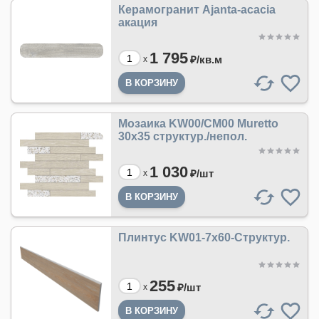
Керамогранит Ajanta-acacia
акация
1 795
₽/
кв.м
x
Мозаика KW00/CM00 Muretto
30x35 структур./непол.
1 030
₽/
шт
x
Плинтус KW01-7x60-Структур.
255
₽/
шт
x