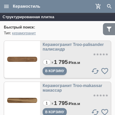
Керамостиль
Структурированная плитка
Быстрый поиск:
Тип:
керамогранит
Керамогранит Troo-palisander
палисандр
1 795
₽/
кв.м
x
Керамогранит Troo-makassar
макассар
1 795
₽/
кв.м
x