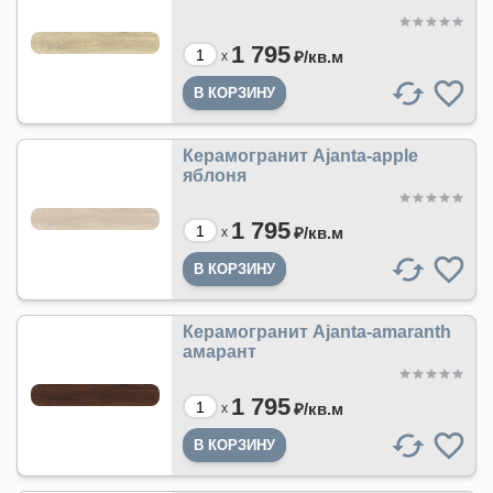
1 795
₽/
кв.м
x
Керамогранит Ajanta-apple
яблоня
1 795
₽/
кв.м
x
Керамогранит Ajanta-amaranth
амарант
1 795
₽/
кв.м
x