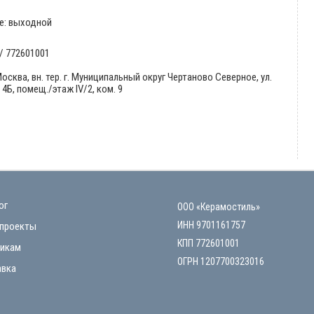
е: выходной
/ 772601001
Москва, вн. тер. г. Муниципальный округ Чертаново Северное, ул.
4Б, помещ./этаж IV/2, ком. 9
ог
ООО «Керамостиль»
ИНН 9701161757
проекты
КПП 772601001
икам
ОГРН 1207700323016
вка